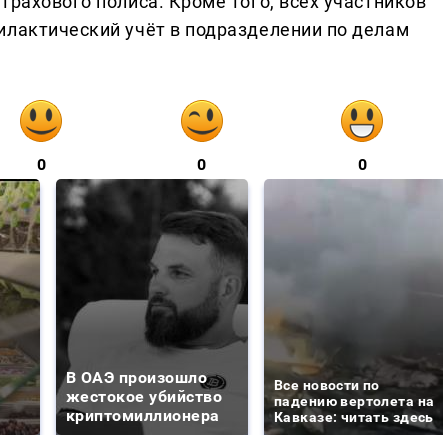
трахового полиса. Кроме того, всех участников
илактический учёт в подразделении по делам
0
0
0
В ОАЭ произошло
Все новости по
жестокое убийство
падению вертолета на
криптомиллионера
Кавказе: читать здесь