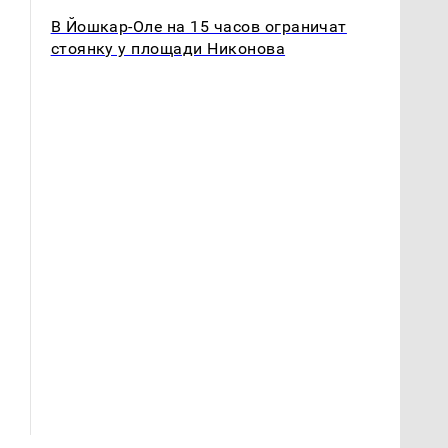
В Йошкар-Оле на 15 часов ограничат
стоянку у площади Никонова
Таких событий не
В магазинах России
было с 1945: чего
ажиотаж из-за этого
ждать всем нам?
продукта: что купить?