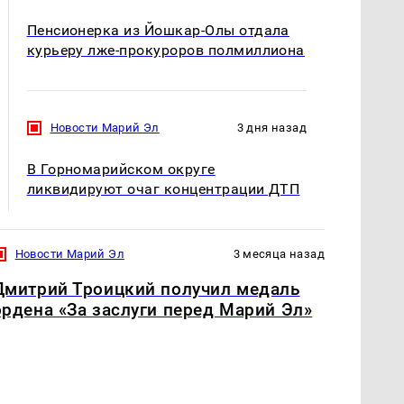
Пенсионерка из Йошкар-Олы отдала
курьеру лже-прокуроров полмиллиона
Новости Марий Эл
3 дня назад
В Горномарийском округе
ликвидируют очаг концентрации ДТП
Новости Марий Эл
3 месяца назад
Дмитрий Троицкий получил медаль
ордена «За заслуги перед Марий Эл»