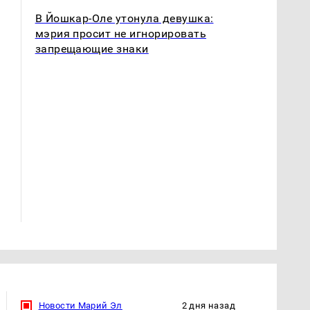
В Йошкар-Оле утонула девушка:
мэрия просит не игнорировать
запрещающие знаки
Не ешьте эту
В ОАЭ произошло
готовую еду из
жестокое убийство
магазина: список
криптомиллионера
Новости Марий Эл
2 дня назад