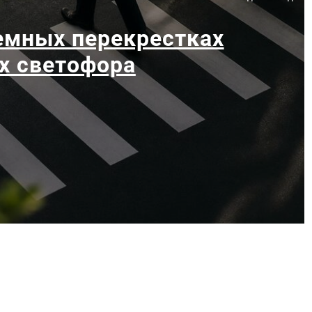
емных перекрестках
х светофора