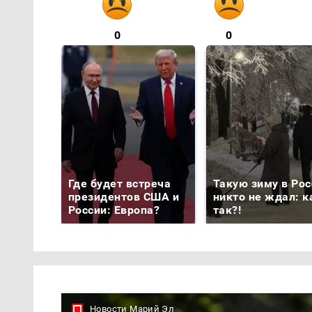
0
0
Где будет встреча
Такую зиму в Рос
президентов США и
никто не ждал: к
России: Европа?
так?!
Новости Марий Эл