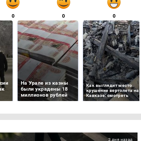
0
0
0
сии
На Урале из казны
Как выглядит место
ак
были украдены 18
крушение вертолета на
миллионов рублей
Кавказе: смотреть
2 дня назад