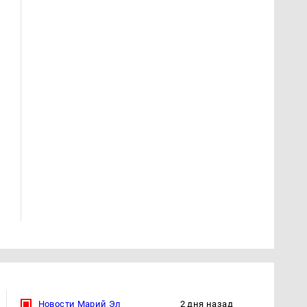
Где будет встреча
Такую зиму в России
президентов США и
никто не ждал: как
России: Европа?
так?!
Новости Марий Эл
2 дня назад