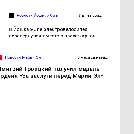
Новости Йошкар-Олы
3 дня назад
В Йошкар-Оле электровелосипед
перевернулся вместе с пассажиркой
Новости Марий Эл
3 месяца назад
Дмитрий Троицкий получил медаль
ордена «За заслуги перед Марий Эл»