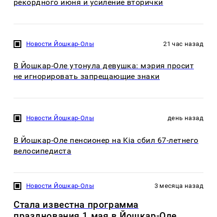
рекордного июня и усиление вторички
Новости Йошкар-Олы
21 час назад
В Йошкар-Оле утонула девушка: мэрия просит
не игнорировать запрещающие знаки
Новости Йошкар-Олы
день назад
В Йошкар-Оле пенсионер на Kia сбил 67-летнего
велосипедиста
Новости Йошкар-Олы
3 месяца назад
Стала известна программа
празднования 1 мая в Йошкар-Оле