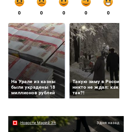
0
0
0
0
0
На Урале из казны
Такую зиму в России
были украдены 18
никто не ждал: как
миллионов рублей
так?!
Новости Марий Эл
3 дня назад