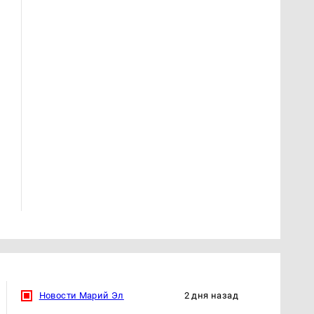
Таких событий не
Все новости по
было с 1945: чего
падению вертолета на
ждать всем нам?
Кавказе: читать здесь
Новости Марий Эл
2 дня назад