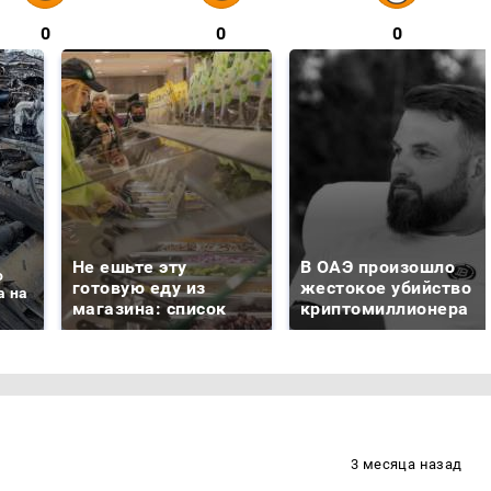
0
0
0
Не ешьте эту
В ОАЭ произошло
о
готовую еду из
жестокое убийство
а на
магазина: список
криптомиллионера
3 месяца назад