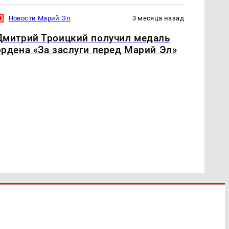
Новости Марий Эл
3 месяца назад
Дмитрий Троицкий получил медаль
ордена «За заслуги перед Марий Эл»