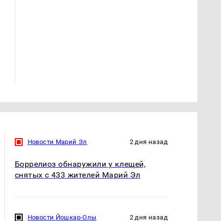
Такую зиму в России
Не ешьте эту
никто не ждал: как
готовую еду из
так?!
магазина: список
Новости Марий Эл
2 дня назад
Боррелиоз обнаружили у клещей,
снятых с 433 жителей Марий Эл
Новости Йошкар-Олы
2 дня назад