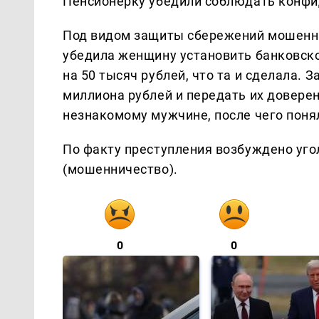
Пенсионерку убедили соблюдать конфи
Под видом защиты сбережений мошенни
убедила женщину установить банковск
на 50 тысяч рублей, что та и сделала. 
миллиона рублей и передать их довере
незнакомому мужчине, после чего понял
По факту преступления возбуждено угол
(мошенничество).
0
0