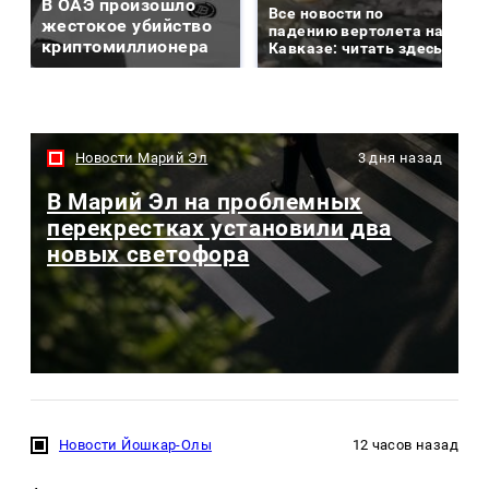
В ОАЭ произошло
Все новости по
жестокое убийство
падению вертолета на
криптомиллионера
Кавказе: читать здесь
Новости Марий Эл
3 дня назад
В Марий Эл на проблемных
перекрестках установили два
новых светофора
Новости Йошкар-Олы
12 часов назад