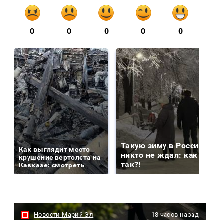
0
0
0
0
0
Такую зиму в России
Как выглядит место
никто не ждал: как
крушение вертолета на
так?!
Кавказе: смотреть
Новости Марий Эл
18 часов назад