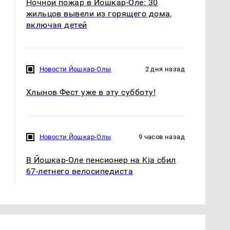
Ночной пожар в Йошкар-Оле: 30
жильцов вывели из горящего дома,
включая детей
Новости Йошкар-Олы
2 дня назад
СМИ: В Химках на
Хлынов Фест уже в эту субботу!
полицейскую
В магазинах России
машину напали и
ажиотаж из-за этого
подожгли.
продукта: что купить?
Новости Йошкар-Олы
9 часов назад
В Йошкар-Оле пенсионер на Kia сбил
67-летнего велосипедиста