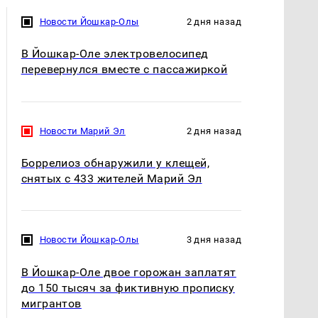
Новости Йошкар-Олы
2 дня назад
В Йошкар-Оле электровелосипед
перевернулся вместе с пассажиркой
Новости Марий Эл
2 дня назад
Боррелиоз обнаружили у клещей,
снятых с 433 жителей Марий Эл
Новости Йошкар-Олы
3 дня назад
В Йошкар-Оле двое горожан заплатят
до 150 тысяч за фиктивную прописку
мигрантов