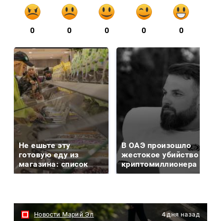
0
0
0
0
0
Не ешьте эту
В ОАЭ произошло
готовую еду из
жестокое убийство
магазина: список
криптомиллионера
Новости Марий Эл
4 дня назад