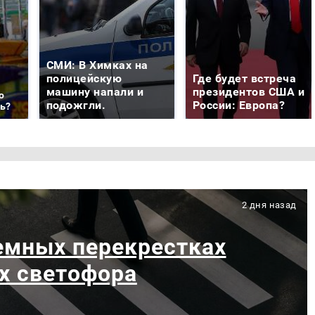
СМИ: В Химках на
полицейскую
Где будет встреча
машину напали и
президентов США и
о
подожгли.
России: Европа?
ть?
2 дня назад
емных перекрестках
х светофора