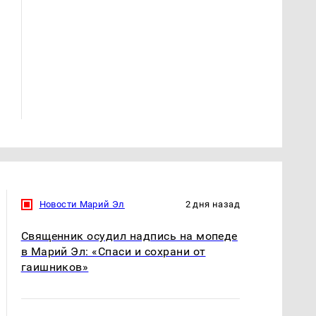
Такую зиму в России
На Урале из казны
никто не ждал: как
были украдены 18
так?!
миллионов рублей
Новости Марий Эл
2 дня назад
Священник осудил надпись на мопеде
в Марий Эл: «Спаси и сохрани от
гаишников»