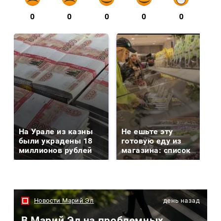
0
0
0
0
0
На Урале из казны
Не ешьте эту
были украдены 18
готовую еду из
миллионов рублей
магазина: список
Новости Марий Эл
день назад
В Марий Эл на проблемных