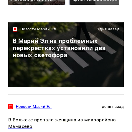
Новости Марий Эл
3 дня назад
В Марий Эл на проблемных
перекрестках установили два
новых светофора
Новости Марий Эл
день назад
В Волжске пропала женщина из микрорайона
Мамасево