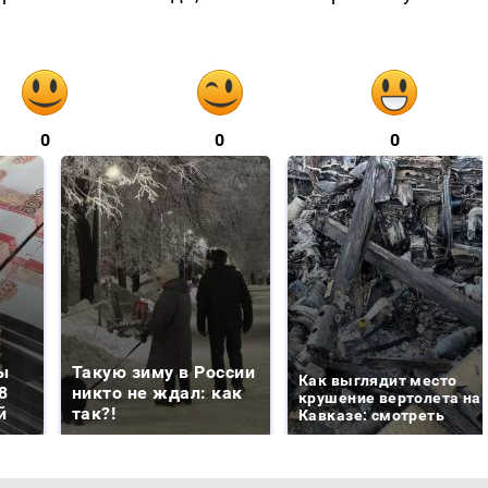
0
0
0
ы
Такую зиму в России
Как выглядит место
8
никто не ждал: как
крушение вертолета на
й
так?!
Кавказе: смотреть