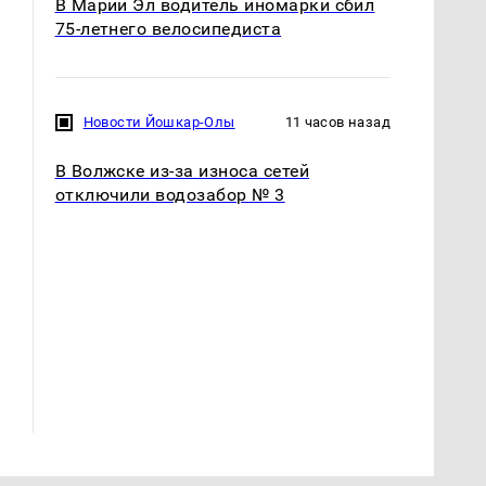
В Марий Эл водитель иномарки сбил
75-летнего велосипедиста
Новости Йошкар-Олы
11 часов назад
В Волжске из-за износа сетей
отключили водозабор № 3
Не ешьте эту
В ОАЭ произошло
готовую еду из
жестокое убийство
магазина: список
криптомиллионера