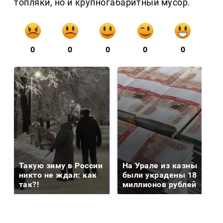
топляки, но и крупногабаритный мусор.
0
0
0
0
0
Такую зиму в России
На Урале из казны
никто не ждал: как
были украдены 18
так?!
миллионов рублей