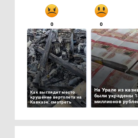
0
0
На Урале из казн
Как выглядит место
были украдены 1
крушение вертолета на
миллионов рубле
Кавказе: смотреть