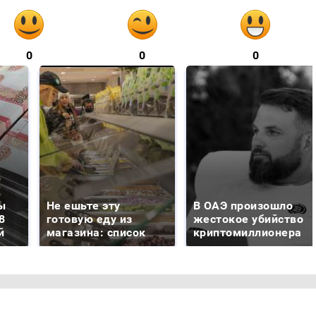
0
0
0
ы
Не ешьте эту
В ОАЭ произошло
8
готовую еду из
жестокое убийство
й
магазина: список
криптомиллионера