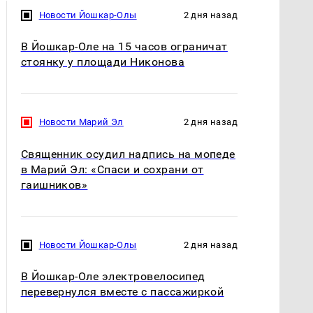
Новости Йошкар-Олы
2 дня назад
В Йошкар-Оле на 15 часов ограничат
стоянку у площади Никонова
Новости Марий Эл
2 дня назад
Священник осудил надпись на мопеде
в Марий Эл: «Спаси и сохрани от
гаишников»
Новости Йошкар-Олы
2 дня назад
В Йошкар-Оле электровелосипед
перевернулся вместе с пассажиркой