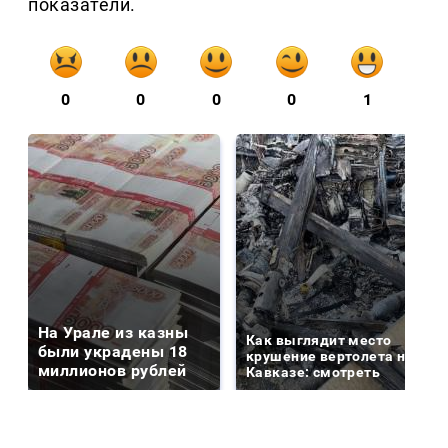
показатели.
0
0
0
0
1
На Урале из казны
Как выглядит место
были украдены 18
крушение вертолета на
миллионов рублей
Кавказе: смотреть