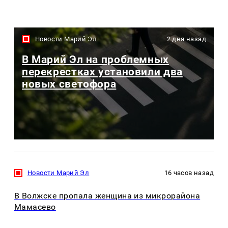
Новости Марий Эл
2 дня назад
В Марий Эл на проблемных
перекрестках установили два
новых светофора
Новости Марий Эл
16 часов назад
В Волжске пропала женщина из микрорайона
Мамасево