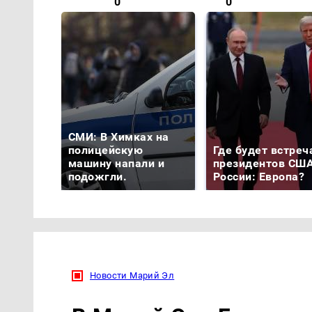
0
0
СМИ: В Химках на
полицейскую
Где будет встреч
машину напали и
президентов США
подожгли.
России: Европа?
Новости Марий Эл