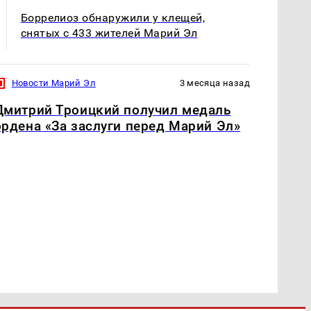
Боррелиоз обнаружили у клещей,
снятых с 433 жителей Марий Эл
Новости Марий Эл
3 месяца назад
Дмитрий Троицкий получил медаль
ордена «За заслуги перед Марий Эл»