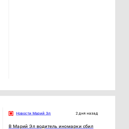
Не ешьте эту
Как выглядит место
готовую еду из
крушение вертолета на
магазина: список
Кавказе: смотреть
Новости Марий Эл
2 дня назад
В Марий Эл водитель иномарки сбил