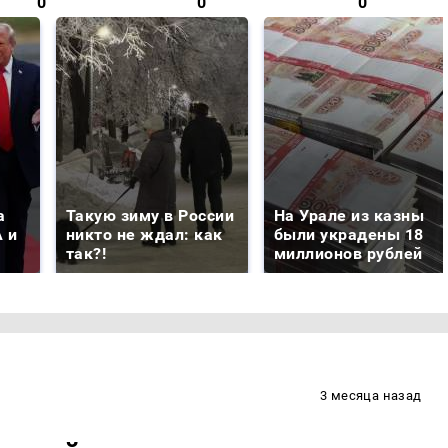
0
0
0
а
Такую зиму в России
На Урале из казны
 и
никто не ждал: как
были украдены 18
так?!
миллионов рублей
3 месяца назад