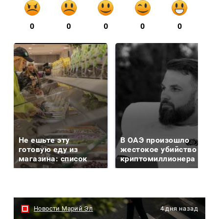
0
0
0
0
0
Не ешьте эту
В ОАЭ произошло
готовую еду из
жестокое убийство
магазина: список
криптомиллионера
Новости Марий Эл
4 дня назад