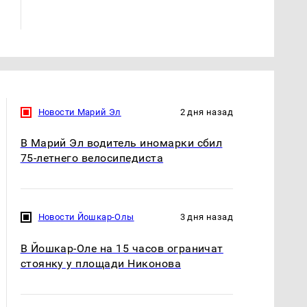
готовую еду из
жестокое убийство
магазина: список
криптомиллионера
Новости Марий Эл
2 дня назад
В Марий Эл водитель иномарки сбил
75-летнего велосипедиста
Новости Йошкар-Олы
3 дня назад
В Йошкар-Оле на 15 часов ограничат
стоянку у площади Никонова