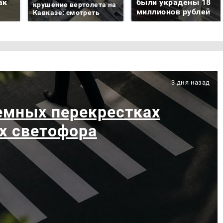
ак
были украдены 18
крушение вертолета на
миллионов рублей
Кавказе: смотреть
3 дня назад
емных перекрестках
х светофора