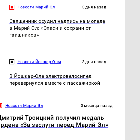
Новости Марий Эл
3 дня назад
Священник осудил надпись на мопеде
в Марий Эл: «Спаси и сохрани от
гаишников»
Новости Йошкар-Олы
3 дня назад
В Йошкар-Оле электровелосипед
перевернулся вместе с пассажиркой
Новости Марий Эл
3 месяца назад
Дмитрий Троицкий получил медаль
ордена «За заслуги перед Марий Эл»