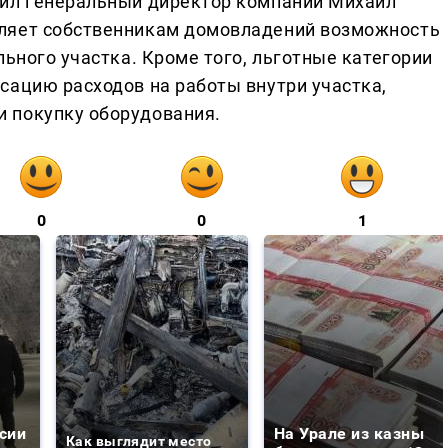
тил генеральный директор компании Михаил
ляет собственникам домовладений возможность
льного участка. Кроме того, льготные категории
сацию расходов на работы внутри участка,
 покупку оборудования.
0
0
1
сии
На Урале из казны
Как выглядит место