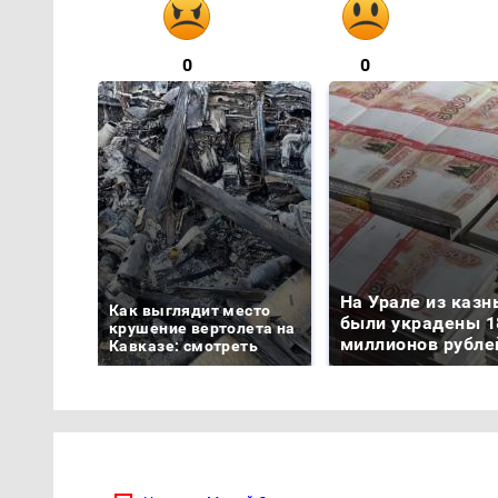
0
0
На Урале из казн
Как выглядит место
были украдены 1
крушение вертолета на
миллионов рубле
Кавказе: смотреть