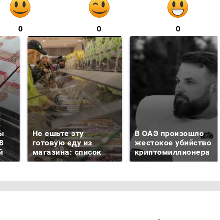
0
0
0
ы
Не ешьте эту
В ОАЭ произошло
8
готовую еду из
жестокое убийство
й
магазина: список
криптомиллионера