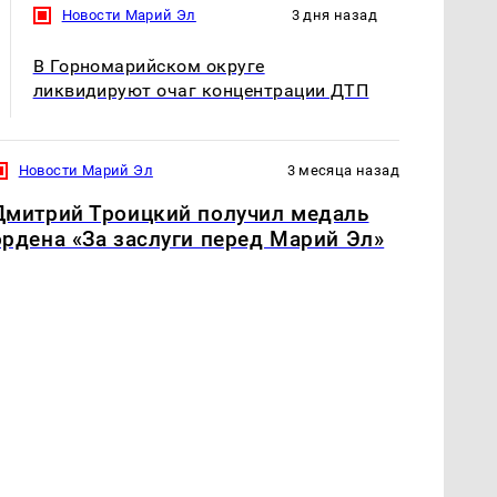
Новости Марий Эл
3 дня назад
В Горномарийском округе
ликвидируют очаг концентрации ДТП
Новости Марий Эл
3 месяца назад
Дмитрий Троицкий получил медаль
ордена «За заслуги перед Марий Эл»