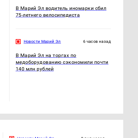
В Марий Эл водитель иномарки сбил
75-летнего велосипедиста
Новости Марий Эл
6 часов назад
В Марий Эл на торгах по
медоборудованию сэкономили почти
140 млн рублей
Таких событий не
Все новости по
было с 1945: чего
падению вертолета на
ждать всем нам?
Кавказе: читать здесь