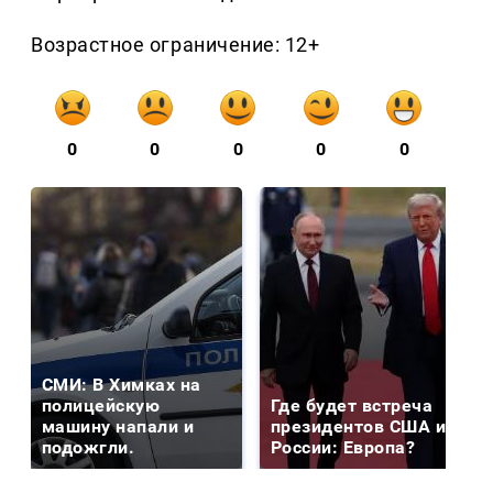
Возрастное ограничение: 12+
0
0
0
0
0
СМИ: В Химках на
полицейскую
Где будет встреча
машину напали и
президентов США и
подожгли.
России: Европа?