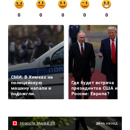
0
0
0
0
0
СМИ: В Химках на
полицейскую
Где будет встреча
машину напали и
президентов США и
подожгли.
России: Европа?
Новости Марий Эл
день назад