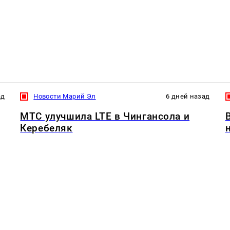
ад
Новости Марий Эл
6 дней назад
МТС улучшила LTE в Чингансола и
Керебеляк