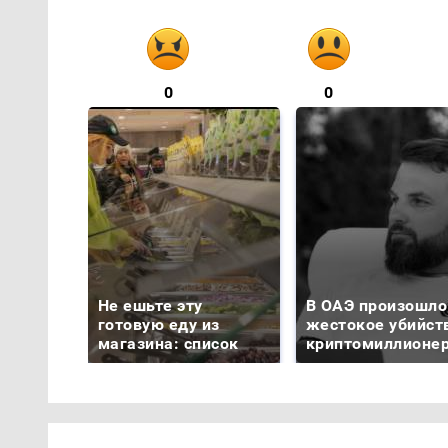
0
0
Не ешьте эту
В ОАЭ произошло
готовую еду из
жестокое убийст
магазина: список
криптомиллионе