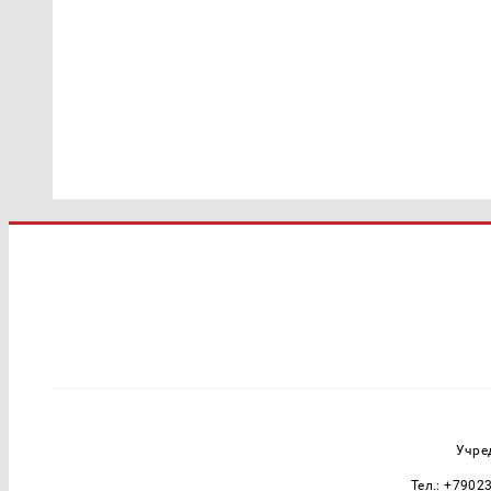
Учре
Тел.: +7902