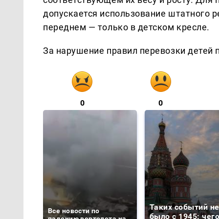
допускается использование штатного ре
переднем — только в детском кресле.
За нарушение правил перевозки детей 
0
0
Таких событий н
Все новости по
было с 1945: чег
падению вертолета на