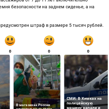
мня безопасности на заднем сиденье, а на
предусмотрен штраф в размере 5 тысяч рублей.
0
0
0
СМИ: В Химках на
е
полицейскую
В магазинах России
о
машину напали и
ажиотаж из-за этого