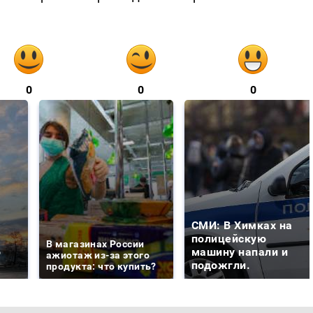
0
0
0
СМИ: В Химках на
е
полицейскую
В магазинах России
о
машину напали и
ажиотаж из-за этого
подожгли.
продукта: что купить?