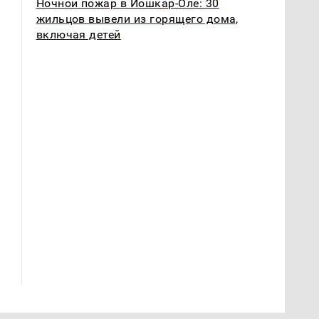
Ночной пожар в Йошкар-Оле: 30
жильцов вывели из горящего дома,
включая детей
Где будет встреча
На Урале из казны
президентов США и
были украдены 18
России: Европа?
миллионов рублей