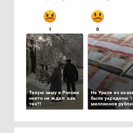
1
0
Такую зиму в России
На Урале из казн
никто не ждал: как
были украдены 1
так?!
миллионов рубле