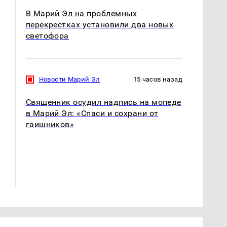
В Марий Эл на проблемных
перекрестках установили два новых
светофора
Новости Марий Эл
15 часов назад
Священник осудил надпись на мопеде
в Марий Эл: «Спаси и сохрани от
гаишников»
В ОАЭ произошло
Все новости по
жестокое убийство
падению вертолета на
криптомиллионера
Кавказе: читать здесь