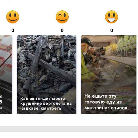
0
0
0
ы
Не ешьте эту
Как выглядит место
8
готовую еду из
крушение вертолета на
й
магазина: список
Кавказе: смотреть