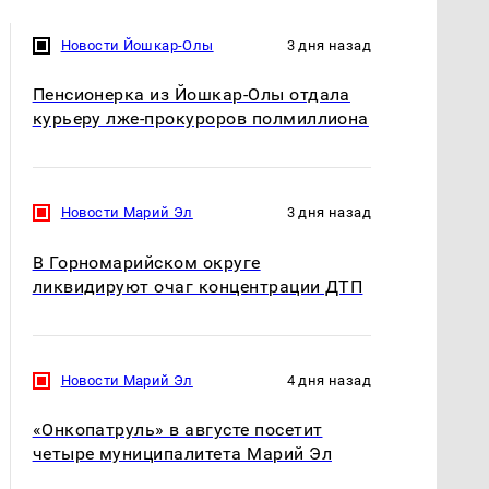
Новости Йошкар-Олы
3 дня назад
Пенсионерка из Йошкар-Олы отдала
курьеру лже-прокуроров полмиллиона
Новости Марий Эл
3 дня назад
В Горномарийском округе
ликвидируют очаг концентрации ДТП
Новости Марий Эл
4 дня назад
«Онкопатруль» в августе посетит
четыре муниципалитета Марий Эл