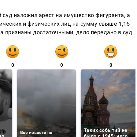
суд наложил арест на имущество фигуранта, а
ических и физических лиц на сумму свыше 1,15
а признаны достаточными, дело передано в суд.
0
0
0
Таких событий не
Все новости по
во
было с 1945: чего