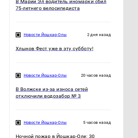
В Марий Эл водитель иномарки сбил
75-летнего велосипедиста
Новости Йошкар-Олы
2 дня назад
Хлынов Фест уже в эту субботу!
Новости Йошкар-Олы
20 часов назад
В Волжске из-за износа сетей
отключили водозабор № 3
Новости Йошкар-Олы
5 часов назад
СМИ: В Химках на
полицейскую
В магазинах России
Ночной пожар в Йошкар-Оле: 30
машину напали и