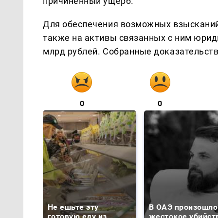
причиненный ущерб.
Для обеспечения возможных взысканий 
также на активы связанных с ним юрид
млрд рублей. Собранные доказательств
0
0
Не ешьте эту
В ОАЭ произошло
готовую еду из
жестокое убийст