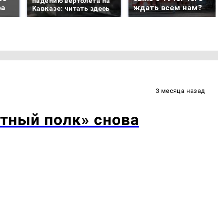
падению вертолета на
ра
ждать всем нам?
Кавказе: читать здесь
3 месяца назад
тный полк» снова