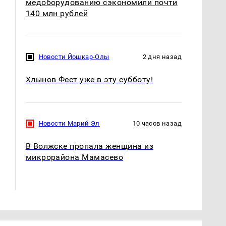
медоборудованию сэкономили почти
140 млн рублей
Новости Йошкар-Олы
2 дня назад
Хлынов Фест уже в эту субботу!
Новости Марий Эл
10 часов назад
В Волжске пропала женщина из
СМИ: В Химках на
микрорайона Мамасево
полицейскую
В магазинах России
машину напали и
ажиотаж из-за этого
подожгли.
продукта: что купить?