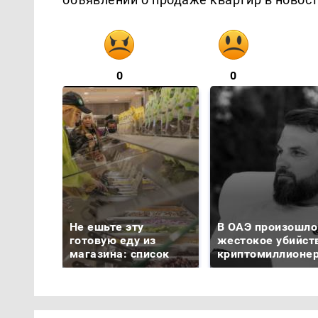
0
0
Не ешьте эту
В ОАЭ произошло
готовую еду из
жестокое убийст
магазина: список
криптомиллионе