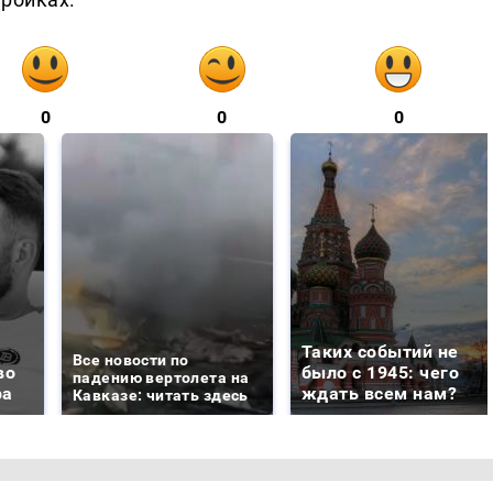
0
0
0
Таких событий не
Все новости по
во
было с 1945: чего
падению вертолета на
ра
ждать всем нам?
Кавказе: читать здесь