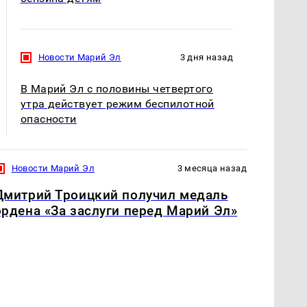
Новости Марий Эл
3 дня назад
В Марий Эл с половины четвертого
утра действует режим беспилотной
опасности
Новости Марий Эл
3 месяца назад
Дмитрий Троицкий получил медаль
ордена «За заслуги перед Марий Эл»