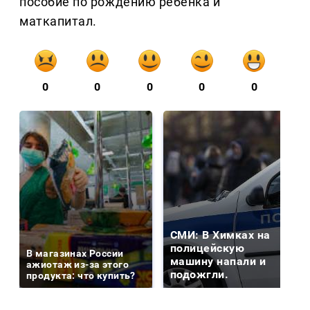
пособие по рождению ребенка и
маткапитал.
0
0
0
0
0
СМИ: В Химках на
полицейскую
В магазинах России
машину напали и
ажиотаж из-за этого
подожгли.
продукта: что купить?