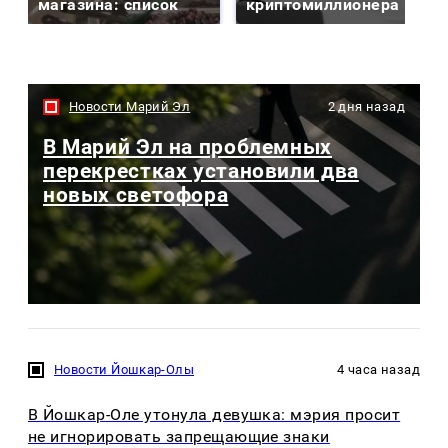
магазина: список
криптомиллионера
Новости Марий Эл
2 дня назад
В Марий Эл на проблемных
перекрестках установили два
новых светофора
Новости Йошкар-Олы
4 часа назад
В Йошкар-Оле утонула девушка: мэрия просит
не игнорировать запрещающие знаки