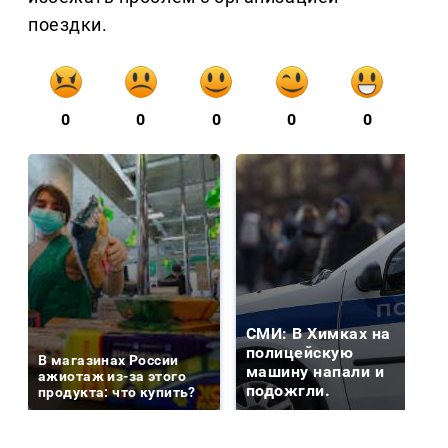
поездки.
0
0
0
0
0
СМИ: В Химках на
полицейскую
В магазинах России
машину напали и
ажиотаж из-за этого
подожгли.
продукта: что купить?