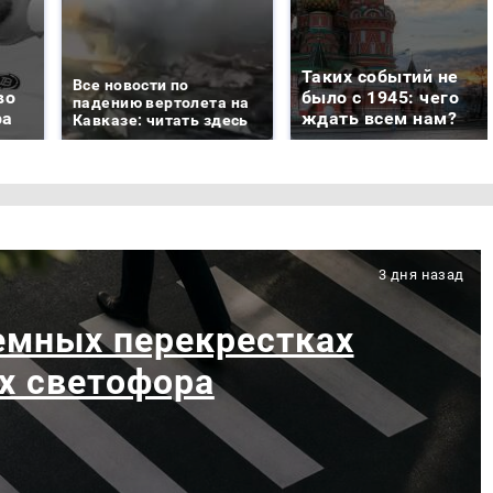
Таких событий не
Все новости по
во
было с 1945: чего
падению вертолета на
ра
ждать всем нам?
Кавказе: читать здесь
3 дня назад
емных перекрестках
х светофора