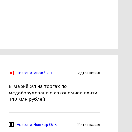
СМИ: В Химках на
полицейскую
В магазинах России
машину напали и
ажиотаж из-за этого
подожгли.
продукта: что купить?
Новости Марий Эл
2 дня назад
В Марий Эл на торгах по
медоборудованию сэкономили почти
140 млн рублей
Новости Йошкар-Олы
2 дня назад