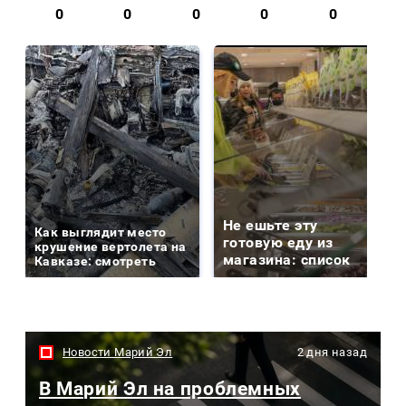
0
0
0
0
0
Не ешьте эту
Как выглядит место
готовую еду из
крушение вертолета на
магазина: список
Кавказе: смотреть
Новости Марий Эл
2 дня назад
В Марий Эл на проблемных