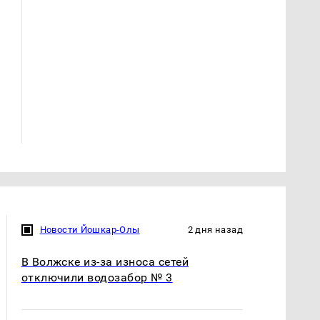
Где будет встреча
Такую зиму в России
президентов США и
никто не ждал: как
России: Европа?
так?!
Новости Йошкар-Олы
2 дня назад
В Волжске из-за износа сетей
отключили водозабор № 3