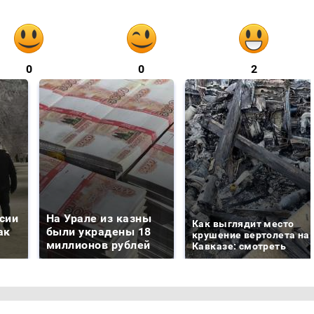
0
0
2
сии
На Урале из казны
Как выглядит место
ак
были украдены 18
крушение вертолета на
миллионов рублей
Кавказе: смотреть