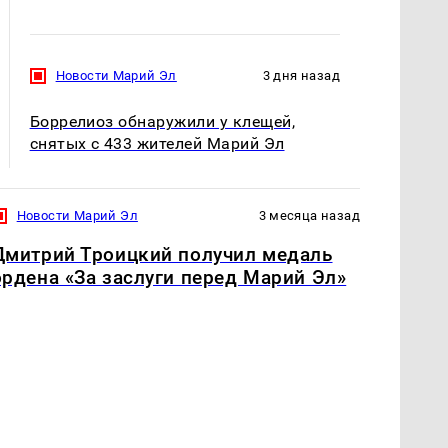
Новости Марий Эл
3 дня назад
Боррелиоз обнаружили у клещей,
снятых с 433 жителей Марий Эл
Новости Марий Эл
3 месяца назад
Дмитрий Троицкий получил медаль
ордена «За заслуги перед Марий Эл»