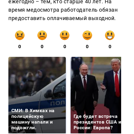
ежегодно – тем, кто старше 40 лет. На
время медосмотра работодатель обязан
предоставить оплачиваемый выходной.
0
0
0
0
0
СМИ: В Химках на
полицейскую
Где будет встреча
машину напали и
президентов США и
подожгли.
России: Европа?