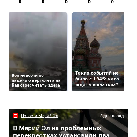
0
0
0
0
0
Таких событий не
Все новости по
было с 1945: чего
падению вертолета на
ждать всем нам?
Кавказе: читать здесь
Новости Марий Эл
3 дня назад
В Марий Эл на проблемных
перекрестках установили два