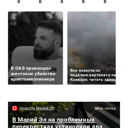
0
0
0
0
0
В ОАЭ произошло
Все новости по
жестокое убийство
падению вертолета на
криптомиллионера
Кавказе: читать здесь
Новости Марий Эл
день назад
В Марий Эл на проблемных
перекрестках установили два