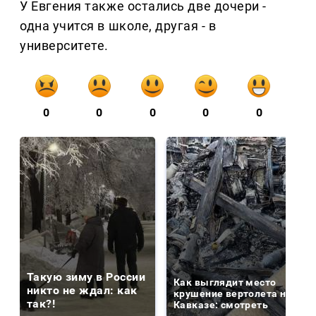
У Евгения также остались две дочери -
одна учится в школе, другая - в
университете.
0
0
0
0
0
Такую зиму в России
Как выглядит место
никто не ждал: как
крушение вертолета на
так?!
Кавказе: смотреть