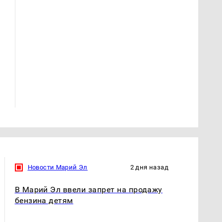
Не ешьте эту
Как выглядит место
готовую еду из
крушение вертолета на
магазина: список
Кавказе: смотреть
Новости Марий Эл
2 дня назад
В Марий Эл ввели запрет на продажу
бензина детям