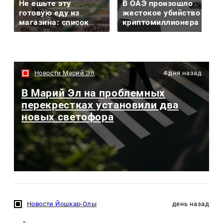
Не ешьте эту
В ОАЭ произошло
готовую еду из
жестокое убийство
магазина: список
криптомиллионера
Новости Марий Эл
4 дня назад
В Марий Эл на проблемных
перекрестках установили два
новых светофора
Новости Йошкар-Олы
день назад