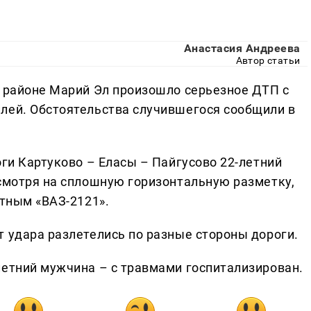
Анастасия Андреева
Автор статьи
м районе Марий Эл произошло серьезное ДТП с
лей. Обстоятельства случившегося сообщили в
оги Картуково – Еласы – Пайгусово 22-летний
есмотря на сплошную горизонтальную разметку,
утным «ВАЗ-2121».
т удара разлетелись по разные стороны дороги.
летний мужчина – с травмами госпитализирован.