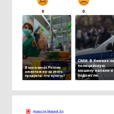
0
0
СМИ: В Химках н
полицейскую
В магазинах России
машину напали и
ажиотаж из-за этого
подожгли.
продукта: что купить?
Новости Марий Эл