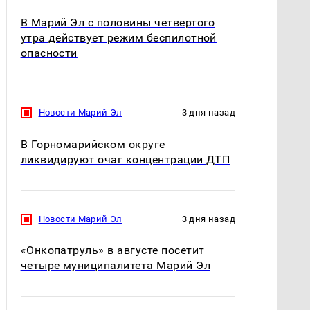
В Марий Эл с половины четвертого
утра действует режим беспилотной
опасности
Новости Марий Эл
3 дня назад
В Горномарийском округе
ликвидируют очаг концентрации ДТП
Новости Марий Эл
3 дня назад
«Онкопатруль» в августе посетит
четыре муниципалитета Марий Эл