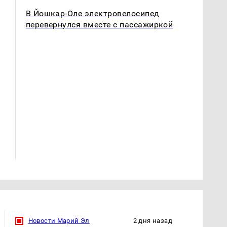
В Йошкар-Оле электровелосипед
перевернулся вместе с пассажиркой
Такую зиму в России
Как выглядит место
никто не ждал: как
крушение вертолета на
так?!
Кавказе: смотреть
Новости Марий Эл
2 дня назад