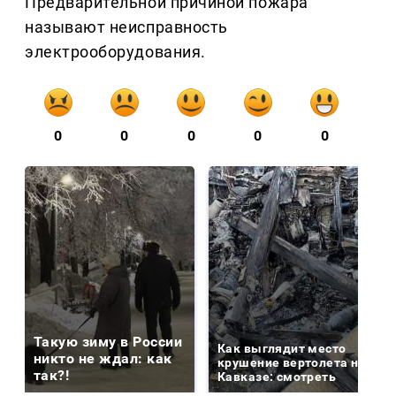
Предварительной причиной пожара
называют неисправность
электрооборудования.
0
0
0
0
0
Такую зиму в России
Как выглядит место
никто не ждал: как
крушение вертолета на
так?!
Кавказе: смотреть