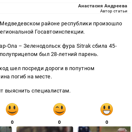
Анастасия Андреева
Автор статьи
в Медведевском районе республики произошло
региональной Госавтоинспекции.
р-Ола – Зеленодольск фура Sitrak сбила 45-
 полуприцепом был 28-летний парень.
ход шел посреди дороги в попутном
ина погиб на месте.
ит выяснить специалистам.
0
0
0