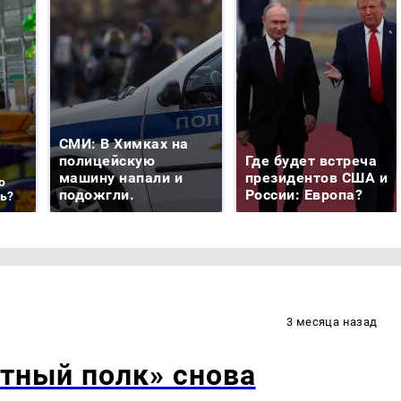
СМИ: В Химках на
полицейскую
Где будет встреча
машину напали и
президентов США и
о
подожгли.
России: Европа?
ть?
3 месяца назад
тный полк» снова