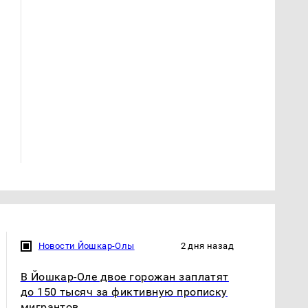
Не ешьте эту
Как выглядит место
готовую еду из
крушение вертолета на
магазина: список
Кавказе: смотреть
Новости Йошкар-Олы
2 дня назад
В Йошкар-Оле двое горожан заплатят
до 150 тысяч за фиктивную прописку
мигрантов