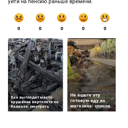
уйти на пенсию раньше времени.
0
0
0
0
0
Не ешьте эту
Как выглядит место
готовую еду из
крушение вертолета на
магазина: список
Кавказе: смотреть