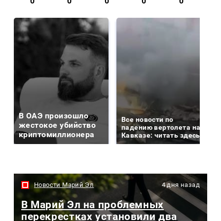
0
0
0
0
0
В ОАЭ произошло
Все новости по
жестокое убийство
падению вертолета на
криптомиллионера
Кавказе: читать здесь
Новости Марий Эл
4 дня назад
В Марий Эл на проблемных
перекрестках установили два