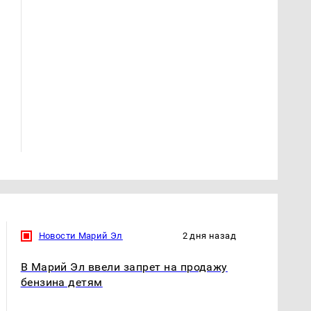
Таких событий не
В магазинах России
было с 1945: чего
ажиотаж из-за этого
ждать всем нам?
продукта: что купить?
Новости Марий Эл
2 дня назад
В Марий Эл ввели запрет на продажу
бензина детям