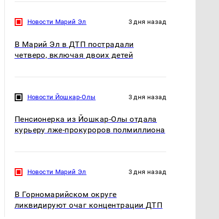
Новости Марий Эл
3 дня назад
В Марий Эл в ДТП пострадали
четверо, включая двоих детей
Новости Йошкар-Олы
3 дня назад
Пенсионерка из Йошкар-Олы отдала
курьеру лже-прокуроров полмиллиона
Новости Марий Эл
3 дня назад
В Горномарийском округе
ликвидируют очаг концентрации ДТП