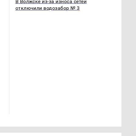
В Волжске из-за износа сетей
отключили водозабор № 3
СМИ: В Химках на
полицейскую
В магазинах России
машину напали и
ажиотаж из-за этого
подожгли.
продукта: что купить?