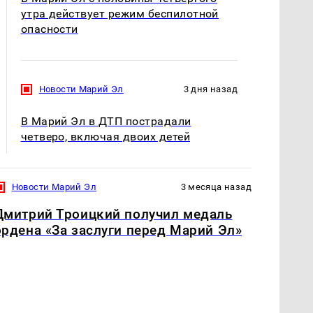
утра действует режим беспилотной
опасности
Новости Марий Эл
3 дня назад
В Марий Эл в ДТП пострадали
четверо, включая двоих детей
Новости Марий Эл
3 месяца назад
Дмитрий Троицкий получил медаль
ордена «За заслуги перед Марий Эл»