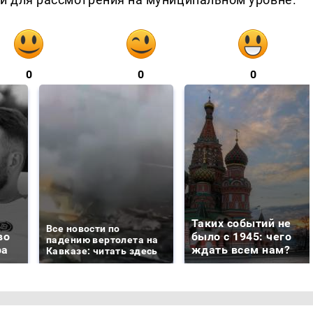
0
0
0
Таких событий не
Все новости по
во
было с 1945: чего
падению вертолета на
ра
ждать всем нам?
Кавказе: читать здесь