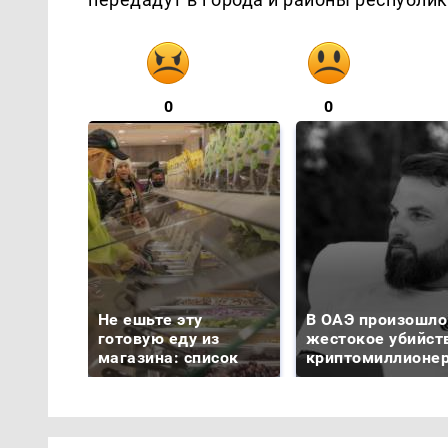
0
0
Не ешьте эту
В ОАЭ произошло
готовую еду из
жестокое убийст
магазина: список
криптомиллионе